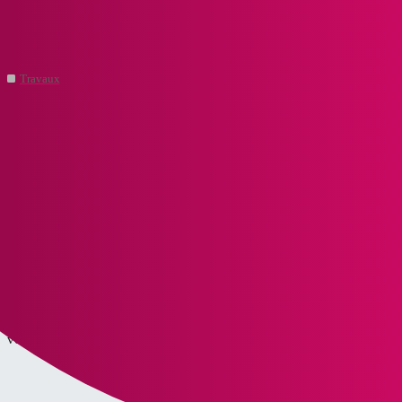
CoupDeCoeur.immo - Forum de l'immobilier et son univers
À propos de la catégorie Travaux
Travaux
arnaud
1
Janvier 11, 2022, 3:47
Travaux intérieurs (peintures, plomberie, électricité, menuiserie,
etc…) et travaux extérieurs (toiture, isolation, façade, assainissement,
etc…), tous les sujets se rapportant aux travaux ont leurs places dans
ce thème.
Dans ce thème « Travaux » vous pouvez poser des questions qui
concernent directement les travaux. Vous pouvez aussi partager vos
expériences et connaissances auprès de la communauté et bien-sûr,
vous entre-aidez !