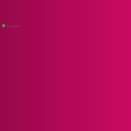
CoupDeCoeur.immo - Forum de l'immobilier et son univers
Airbnb Nantes - Conseils
Location
vuzelime
1
Juin 21, 2024, 8:15
Bonjour à tous,
Je cherche à investir dans un bien immobilier à Nantespour le mettre
en location sur Airbnb. Quels quartiers me recommanderiez-vous
pour obtenir une bonne rentabilité et attirer les touristes ?
Merci beaucoup pour vos conseils avisés !
patricia.lecomti
2
Juillet 21, 2024, 3:07