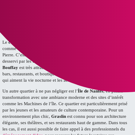
Salut,
Investir à Nantes pour Airbnb est une super idée, car la ville attire de
nombreux touristes. Pour maximiser ta rentabilité et attirer des
visiteurs, voici quelques quartiers à considérer.
Le
centre-ville
est un excellent choix, avec des attractions majeures
comme le Château des Ducs de Bretagne et la Cathédrale Saint-
Pierre. C’est un emplacement privilégié pour les touristes, bien
desservi par les transports en commun. De même, le quartier
Bouffay
est très attractif, avec son ambiance médiévale animée, ses
bars, restaurants, et boutiques. C’est l’endroit idéal pour les visiteurs
qui aiment la vie nocturne et les activités culturelles.
Un autre quartier à ne pas négliger est l’
Île de Nantes
, en pleine
transformation avec une ambiance moderne et des sites d’intérêt
comme les Machines de l’île. Ce quartier est particulièrement prisé
par les jeunes et les amateurs de culture contemporaine. Pour un
environnement plus chic,
Graslin
est connu pour son architecture
élégante, ses théâtres, et ses restaurants haut de gamme. Dans tous
les cas, il est aussi possible de faire appel à des professionnels du