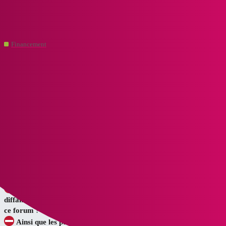
CoupDeCoeur.immo - Forum de l'immobilier et son univers
Financement - Règles d'usage!
Financement
arnaud
1
Janvier 26, 2022, 10:25
Bienvenue à vous !
Les bases : le respect, la bienveillance, la modération et
la courtoisie !
Le Forum de CoupDeCoeur.Immo est un espace d’échange
d’informations et d’entre-aide.
Les contenus : politiques, religieux, pornographiques, sexistes,
diffamatoires, homophobes, racistes… ne peuvent être tolérés sur
ce forum
!
Ainsi que les publicités et les sollicitations pour une entreprise